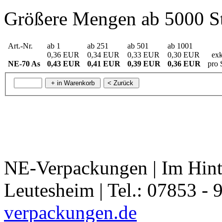
Größere Mengen ab 5000 St
Art.-Nr.
ab 1
ab 251
ab 501
ab 1001
0,36 EUR
0,34 EUR
0,33 EUR
0,30 EUR
exk
NE-70 As
0,43 EUR
0,41 EUR
0,39 EUR
0,36 EUR
pro 
NE-Verpackungen | Im Hint
Leutesheim | Tel.: 07853 - 
verpackungen.de