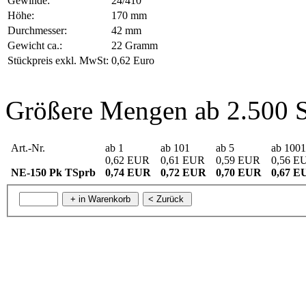
Gewinde:
24/410
Höhe:
170 mm
Durchmesser:
42 mm
Gewicht ca.:
22 Gramm
Stückpreis exkl. MwSt:
0,62 Euro
Größere Mengen ab 2.500 S
Art.-Nr.
ab 1
ab 101
ab 5
ab 1001
0,62 EUR
0,61 EUR
0,59 EUR
0,56 E
NE-150 Pk TSprb
0,74 EUR
0,72 EUR
0,70 EUR
0,67 E