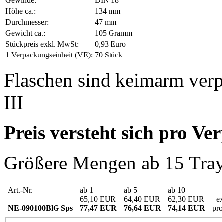
Gewinde:
DIN 18
Höhe ca.:
134 mm
Durchmesser:
47 mm
Gewicht ca.:
105 Gramm
Stückpreis exkl. MwSt:
0,93 Euro
1 Verpackungseinheit (VE):
70 Stück
Flaschen sind keimarm verp
III
Preis versteht sich pro Ve
Größere Mengen ab 15 Tray,
Art.-Nr.
ab 1
ab 5
ab 10
65,10 EUR
64,40 EUR
62,30 EUR
ex
NE-090100BlG Sps
77,47 EUR
76,64 EUR
74,14 EUR
pr