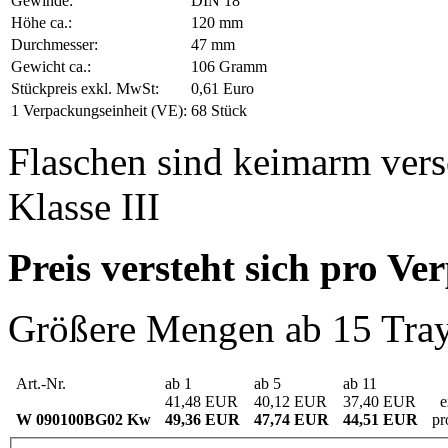
Gewinde:
DIN 18
Höhe ca.:
120 mm
Durchmesser:
47 mm
Gewicht ca.:
106 Gramm
Stückpreis exkl. MwSt:
0,61 Euro
1 Verpackungseinheit (VE):
68 Stück
Flaschen sind keimarm ver
Klasse III
Preis versteht sich pro Ve
Größere Mengen ab 15 Tray,
Art.-Nr.
ab 1
ab 5
ab 11
41,48 EUR
40,12 EUR
37,40 EUR
e
W 090100BG02 Kw
49,36 EUR
47,74 EUR
44,51 EUR
pr