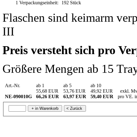
1 Verpackungseinheit:
192 Stück
Flaschen sind keimarm verp
III
Preis versteht sich pro Ve
Größere Mengen ab 15 Tray,
Art.-Nr.
ab 1
ab 5
ab 10
55,68 EUR
53,76 EUR
49,92 EUR
exkl. M
NE-090010G
66,26 EUR
63,97 EUR
59,40 EUR
pro VE. 