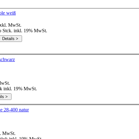
ole weiß
kl. MwSt.
o Stck. inkl. 19% MwSt.
schlüsse Mini Trigger Sprayer schwarz
MwSt.
ck inkl. 19% MwSt.
Verschlüsse Sprayplast Sprühpistole 28-400 natur
. MwSt.
tück inkl. 19% MwSt.