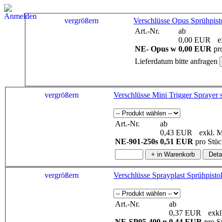
vergrößern
Verschlüsse Opus Sprühpist
Art.-Nr.
ab
0,00 EUR
ex
NE- Opus w
0,00 EUR
pr
Lieferdatum bitte anfragen
vergrößern
Ver
Art.-Nr.
ab
0,43 EUR
exkl. 
NE-901-250s
0,51 EUR
pro Stü
vergrößern
Art.-Nr.
ab
0,37 EUR
exkl
NE-SP05-400 n
0,44 EUR
pro S