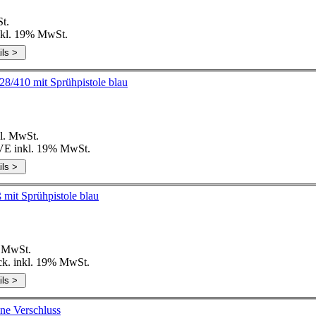
t.
inkl. 19% MwSt.
PET 500 ml Rundflasche BR klar 28/410 mit Sprühpistole blau
l. MwSt.
VE inkl. 19% MwSt.
PET 500 ml Rundflasche BR weiß mit Sprühpistole blau
 MwSt.
ck. inkl. 19% MwSt.
 ml Triggerflasche klar ohne Verschluss